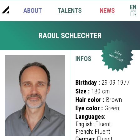
EN
ABOUT
TALENTS
NEWS
|
FR
RAOUL SCHLECHTER
Infos
download
INFOS
Birthday :
29 09 1977
Size :
180 cm
Hair color :
Brown
Eye color :
Green
Languages:
English:
Fluent
French:
Fluent
German:
Fluent