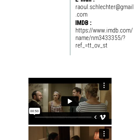
raoul.schlechter@gmail
.com
IMDB :
https://www.imdb.com/
name/nm3433355/?
ref_=tt_ov_st