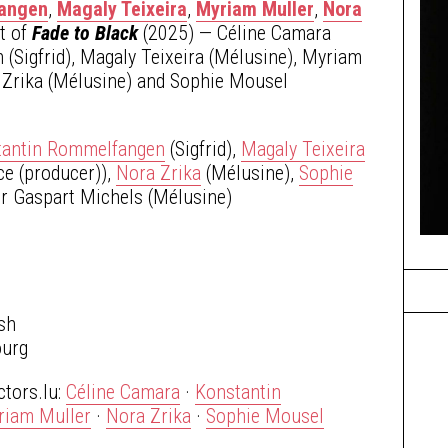
fangen
,
Magaly Teixeira
,
Myriam Muller
,
Nora
st of
Fade to Black
(2025) — Céline Camara
(Sigfrid), Magaly Teixeira (Mélusine), Myriam
a Zrika (Mélusine) and Sophie Mousel
tantin Rommelfangen
(Sigfrid),
Magaly Teixeira
ce (producer)),
Nora Zrika
(Mélusine),
Sophie
her Gaspart Michels (Mélusine)
sh
urg
ctors.lu:
Céline Camara
·
Konstantin
riam Muller
·
Nora Zrika
·
Sophie Mousel