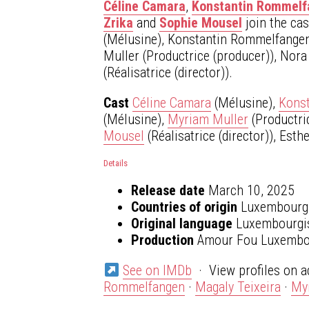
Céline Camara
,
Konstantin Rommel
Zrika
and
Sophie Mousel
join the ca
(Mélusine), Konstantin Rommelfangen 
Muller (Productrice (producer)), Nor
(Réalisatrice (director)).
Cast
Céline Camara
(Mélusine),
Kons
(Mélusine),
Myriam Muller
(Productri
Mousel
(Réalisatrice (director)), Est
Details
Release date
March 10, 2025
Countries of origin
Luxembourg
Original language
Luxembourgi
Production
Amour Fou Luxembo
See on IMDb
· View profiles on a
Rommelfangen
·
Magaly Teixeira
·
My