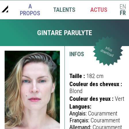
A
EN
TALENTS
ACTUS
|
FR
PROPOS
GINTARE PARULYTE
Infos
download
INFOS
Taille :
182 cm
Couleur des cheveux :
Blond
Couleur des yeux :
Vert
Langues:
Anglais:
Couramment
Français:
Couramment
Allemand:
Couramment