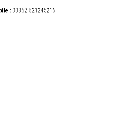
ile :
00352 621245216