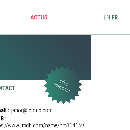
ACTUS
EN
|
FR
Infos
download
NTACT
ail :
jahor@icloud.com
B :
ps://www.imdb.com/name/nm114159