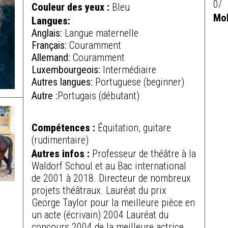
0/
Couleur des yeux :
Bleu
Mob
Langues:
Anglais:
Langue maternelle
Français:
Couramment
Allemand:
Couramment
Luxembourgeois:
Intermédiaire
Autres langues:
Portuguese (beginner)
Autre :
Portugais (débutant)
Compétences :
Équitation, guitare
(rudimentaire)
Autres infos :
Professeur de théâtre à la
Waldorf Schoul et au Bac international
de 2001 à 2018. Directeur de nombreux
projets théâtraux. Lauréat du prix
George Taylor pour la meilleure pièce en
un acte (écrivain) 2004 Lauréat du
concours 2004 de la meilleure actrice