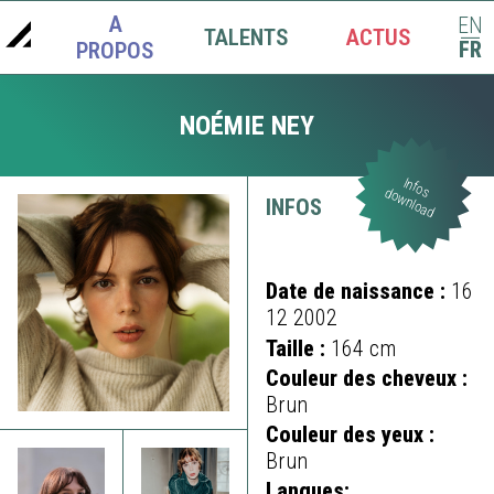
A
EN
TALENTS
ACTUS
|
FR
PROPOS
NOÉMIE NEY
Infos
download
INFOS
Date de naissance :
16
12 2002
Taille :
164 cm
Couleur des cheveux :
Brun
Couleur des yeux :
Brun
Langues: