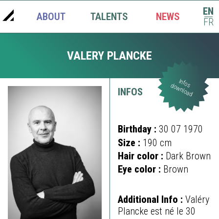
EN
ABOUT
TALENTS
NEWS
|
FR
VALERY PLANCKE
Infos
download
INFOS
Birthday :
30 07 1970
Size :
190 cm
Hair color :
Dark Brown
Eye color :
Brown
Additional Info :
Valéry
Plancke est né le 30