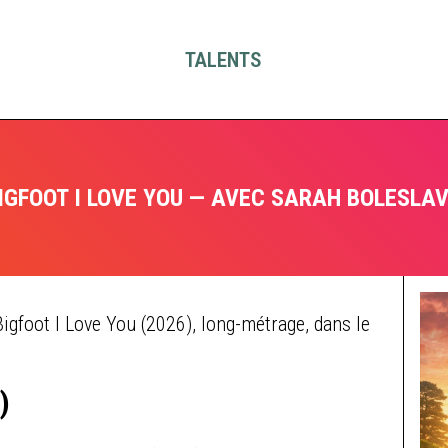
TALENTS
IGFOOT I LOVE YOU — AVEC SARAH BOLESLA
Bigfoot I Love You (2026), long-métrage, dans le
)