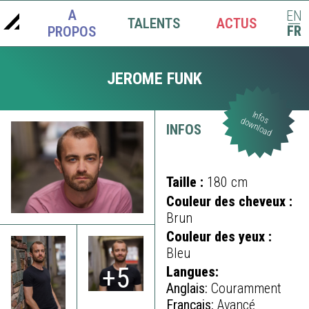
A
EN
TALENTS
ACTUS
|
FR
PROPOS
JEROME FUNK
Infos
download
INFOS
Taille :
180 cm
Couleur des cheveux :
Brun
Couleur des yeux :
Bleu
+5
Langues:
Anglais:
Couramment
Français:
Avancé