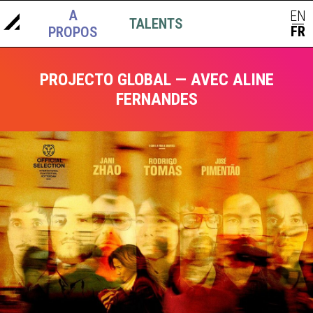
A
EN
TALENTS
ACTUS
|
FR
PROPOS
PROJECTO GLOBAL — AVEC ALINE
FERNANDES