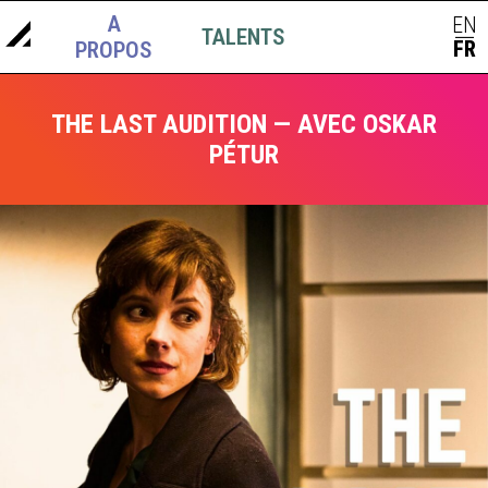
A
EN
TALENTS
ACTUS
|
FR
PROPOS
THE LAST AUDITION — AVEC OSKAR
PÉTUR