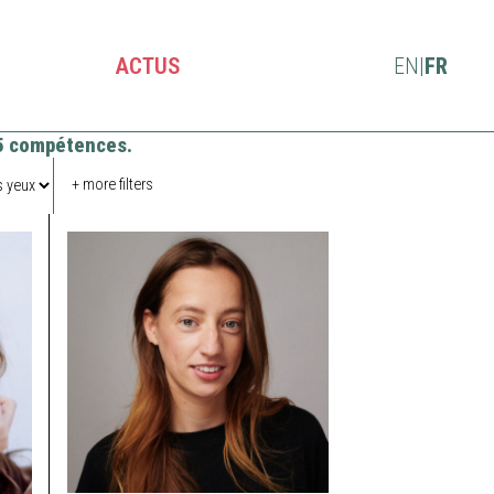
ACTUS
EN
|
FR
5 compétences.
+ more filters